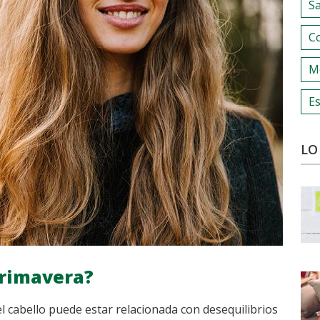
S
C
M
Es
LO
primavera?
el cabello puede estar relacionada con desequilibrios