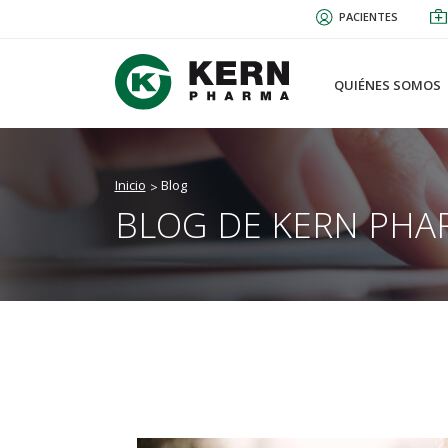
Pasar
PACIENTES
al
contenido
principal
QUIÉNES SOMOS
Inicio
Blog
BLOG DE KERN PHA