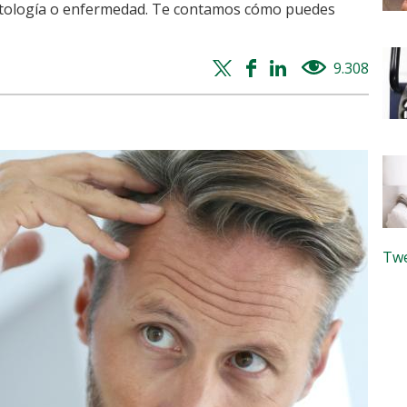
 patología o enfermedad. Te contamos cómo puedes
Twitter
Facebook
Whatsapp
Linkedin
9.308
views
share
share
share
share
Twe