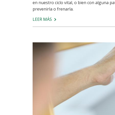
en nuestro ciclo vital, o bien con alguna
prevenirla o frenarla.
LEER MÁS
SOBRE
¿SE
CAE
MÁS
EL
PELO
EN
PRIMAVERA?