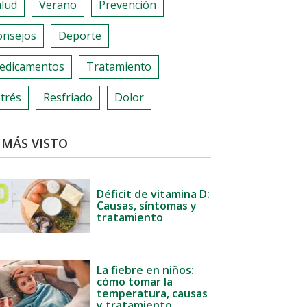
alud
Verano
Prevención
onsejos
Deporte
edicamentos
Tratamiento
trés
Resfriado
Dolor
 MÁS VISTO
Déficit de vitamina D:
Causas, síntomas y
tratamiento
La fiebre en niños:
cómo tomar la
temperatura, causas
y tratamiento.