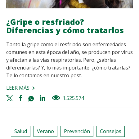
¿Gripe o resfriado?
Diferencias y cómo tratarlos
Tanto la gripe como el resfriado son enfermedades
comunes en esta época del año, se producen por virus
y afectan a las vías respiratorias. Pero, ¿sabrías
diferenciarlas? Y, lo más importante, ¿cómo tratarlas?
Te lo contamos en nuestro post.
LEER MÁS
SOBRE
¿GRIPE
Twitter
Facebook
Whatsapp
Linkedin
1.525.574
views
O
share
share
share
share
RESFRIADO?
DIFERENCIAS
Y
Salud
Verano
Prevención
Consejos
CÓMO