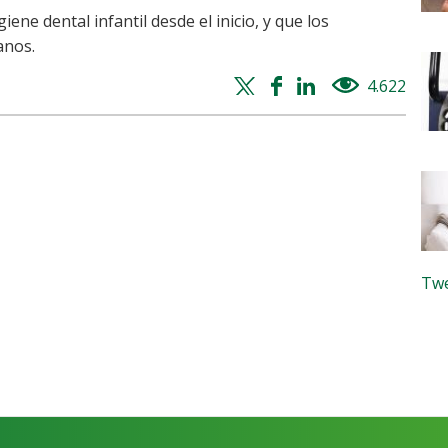
ene dental infantil desde el inicio, y que los
anos.
Twitter
Facebook
Whatsapp
Linkedin
4.622
views
share
share
share
share
Twe