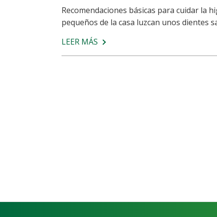
Recomendaciones básicas para cuidar la higi
pequeños de la casa luzcan unos dientes s
LEER MÁS
SOBRE
CUIDA
LA
SONRISA
DE
LOS
MÁS
PEQUEÑOS:
SALUD
DENTAL
INFANTIL