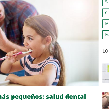
S
C
M
Es
LO
 más pequeños: salud dental