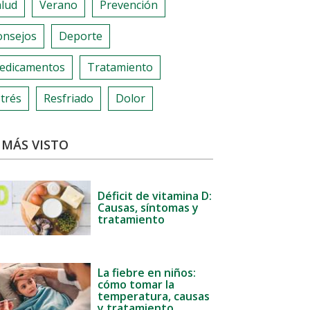
alud
Verano
Prevención
onsejos
Deporte
edicamentos
Tratamiento
trés
Resfriado
Dolor
 MÁS VISTO
Déficit de vitamina D:
Causas, síntomas y
tratamiento
La fiebre en niños:
cómo tomar la
temperatura, causas
y tratamiento.