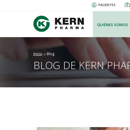
Pasar
PACIENTES
al
contenido
principal
QUIÉNES SOMOS
Inicio
Blog
BLOG DE KERN PHA