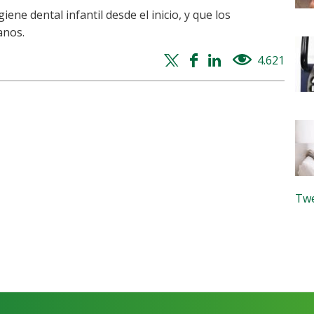
ene dental infantil desde el inicio, y que los
anos.
Twitter
Facebook
Whatsapp
Linkedin
4.621
views
share
share
share
share
Twe