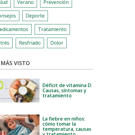
alud
Verano
Prevención
onsejos
Deporte
edicamentos
Tratamiento
trés
Resfriado
Dolor
 MÁS VISTO
Déficit de vitamina D:
Causas, síntomas y
tratamiento
La fiebre en niños:
cómo tomar la
temperatura, causas
y tratamiento.