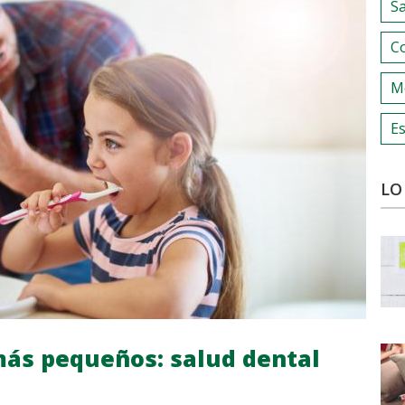
S
C
M
Es
LO
 más pequeños: salud dental