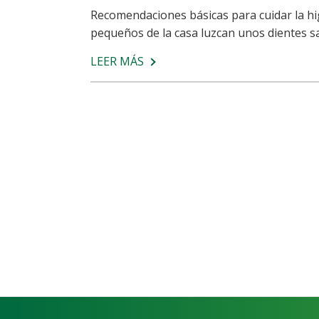
Recomendaciones básicas para cuidar la higi
pequeños de la casa luzcan unos dientes s
LEER MÁS
SOBRE
CUIDA
LA
SONRISA
DE
LOS
MÁS
PEQUEÑOS:
SALUD
DENTAL
INFANTIL