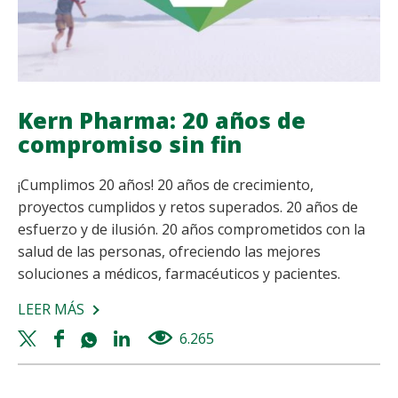
Kern Pharma: 20 años de
compromiso sin fin
¡Cumplimos 20 años! 20 años de crecimiento,
proyectos cumplidos y retos superados. 20 años de
esfuerzo y de ilusión. 20 años comprometidos con la
salud de las personas, ofreciendo las mejores
soluciones a médicos, farmacéuticos y pacientes.
LEER MÁS
SOBRE
KERN
Twitter
Facebook
Whatsapp
Linkedin
6.265
views
PHARMA:
share
share
share
share
20