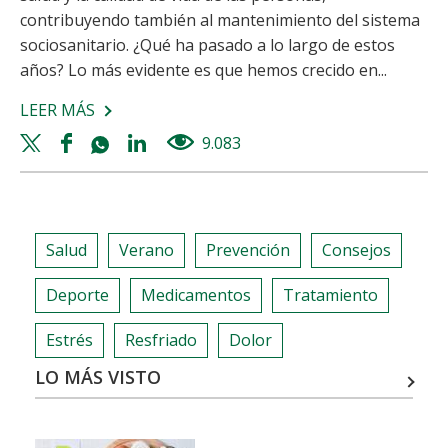
contribuyendo también al mantenimiento del sistema
sociosanitario. ¿Qué ha pasado a lo largo de estos
años? Lo más evidente es que hemos crecido en...
LEER MÁS
SOBRE
KERN
Twitter
Facebook
Whatsapp
Linkedin
9.083
views
PHARMA:
share
share
share
share
18
AÑOS
DE
Salud
Verano
Prevención
Consejos
CRECIMIENTO
Deporte
Medicamentos
Tratamiento
Estrés
Resfriado
Dolor
LO MÁS VISTO