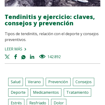
Tendinitis y ejercicio: claves,
consejos y prevención
Tipos de tendinitis, relación con el deporte y consejos
preventivos.
LEER MÁS
SOBRE
TENDINITIS
Twitter
Facebook
Whatsapp
Linkedin
142.892
views
Y
share
share
share
share
EJERCICIO:
CLAVES,
CONSEJOS
Salud
Verano
Prevención
Consejos
Y
PREVENCIÓN
Deporte
Medicamentos
Tratamiento
Estrés
Resfriado
Dolor