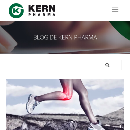
Pasar
al
TOGG
contenido
NAVIG
principal
BLOG DE KERN PHARMA
APPLY