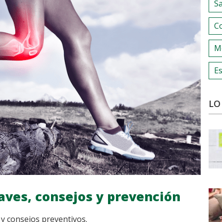
S
C
M
Es
LO
claves, consejos y prevención
e y consejos preventivos.