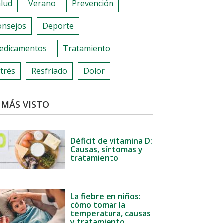
alud
Verano
Prevención
onsejos
Deporte
edicamentos
Tratamiento
trés
Resfriado
Dolor
 MÁS VISTO
Déficit de vitamina D:
Causas, síntomas y
tratamiento
La fiebre en niños:
cómo tomar la
temperatura, causas
y tratamiento.