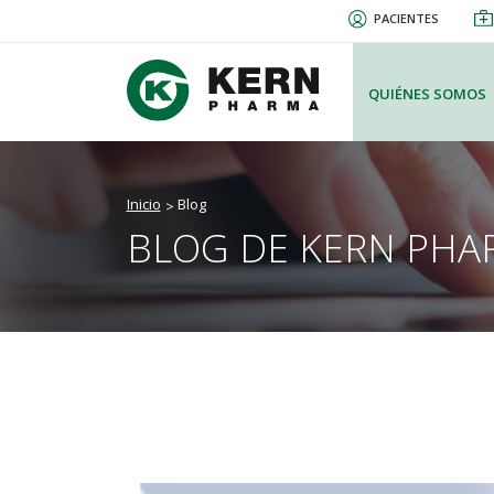
Pasar
PACIENTES
al
contenido
principal
QUIÉNES SOMOS
Inicio
Blog
BLOG DE KERN PHA