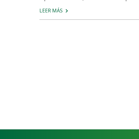
LEER MÁS
SOBRE
TENDINITIS
Y
EJERCICIO:
CLAVES,
CONSEJOS
Y
PREVENCIÓN