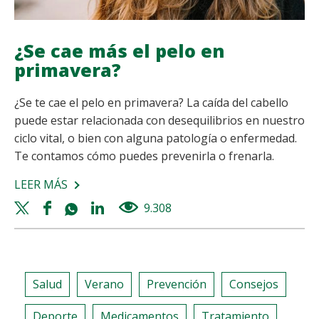
¿Se cae más el pelo en
primavera?
¿Se te cae el pelo en primavera? La caída del cabello
puede estar relacionada con desequilibrios en nuestro
ciclo vital, o bien con alguna patología o enfermedad.
Te contamos cómo puedes prevenirla o frenarla.
LEER MÁS
SOBRE
¿SE
Twitter
Facebook
Whatsapp
Linkedin
9.308
views
CAE
share
share
share
share
MÁS
EL
PELO
Salud
Verano
Prevención
Consejos
EN
PRIMAVERA?
Deporte
Medicamentos
Tratamiento