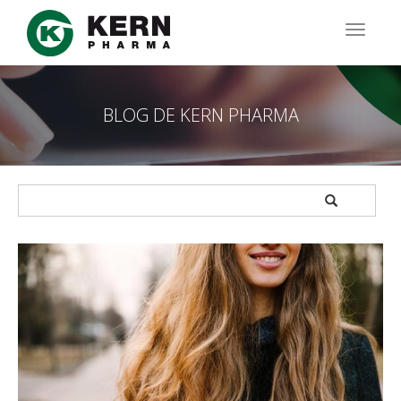
Pasar
al
TOGG
contenido
NAVIG
principal
BLOG DE KERN PHARMA
APPLY