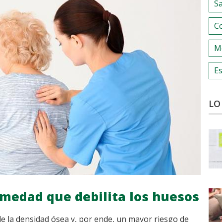
S
C
M
Es
LO
medad que debilita los huesos
 la densidad ósea y, por ende, un mayor riesgo de