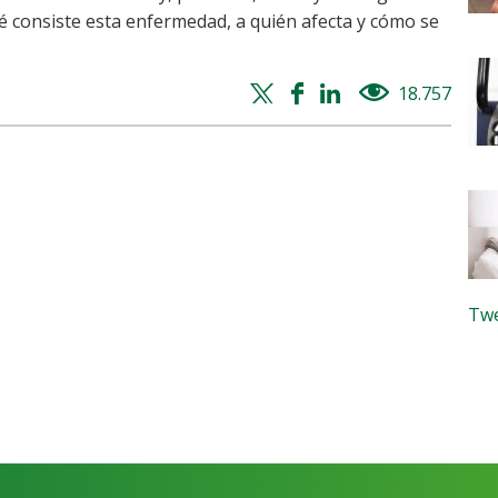
é consiste esta enfermedad, a quién afecta y cómo se
Twitter
Facebook
Whatsapp
Linkedin
18.757
views
share
share
share
share
Twe