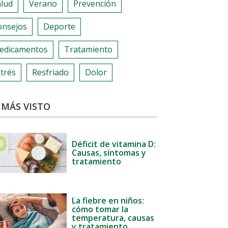
alud
Verano
Prevención
onsejos
Deporte
edicamentos
Tratamiento
trés
Resfriado
Dolor
 MÁS VISTO
Déficit de vitamina D:
Causas, síntomas y
tratamiento
La fiebre en niños:
cómo tomar la
temperatura, causas
y tratamiento.