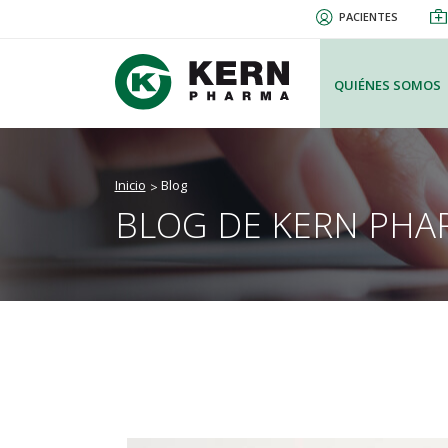
Pasar
PACIENTES
al
contenido
principal
QUIÉNES SOMOS
Inicio
Blog
BLOG DE KERN PHA