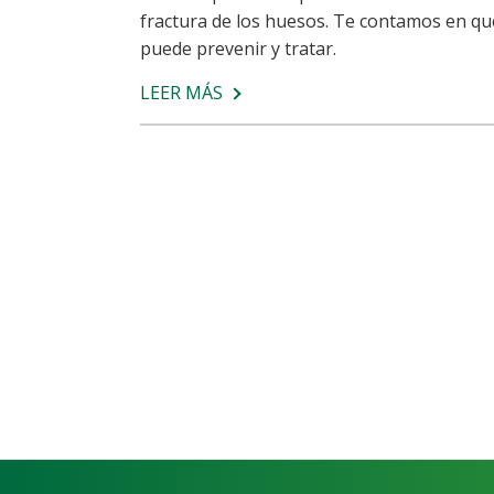
fractura de los huesos. Te contamos en qu
puede prevenir y tratar.
LEER MÁS
SOBRE
OSTEOPOROSIS:
UNA
ENFERMEDAD
QUE
DEBILITA
LOS
HUESOS