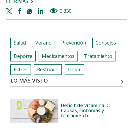
LEER MÁS
SOBRE
DESMONTANDO
Twitter
Facebook
Whatsapp
Linkedin
3.330
views
MITOS
share
share
share
share
DEL
VERANO
Salud
Verano
Prevención
Consejos
Deporte
Medicamentos
Tratamiento
Estrés
Resfriado
Dolor
LO MÁS VISTO
Déficit de vitamina D:
Causas, síntomas y
tratamiento