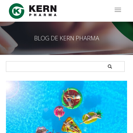
Pasar
al
TOGG
contenido
NAVIG
principal
BLOG DE KERN PHARMA
APPLY