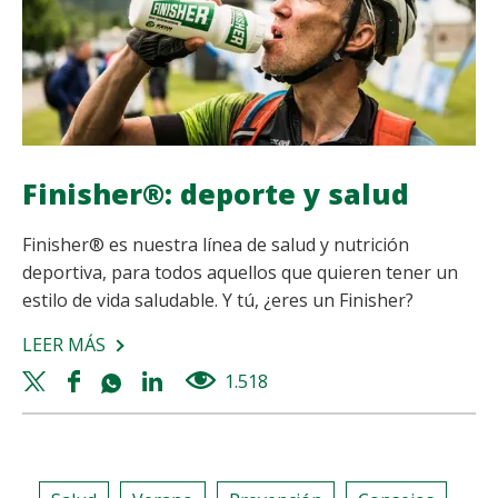
Finisher®: deporte y salud
Finisher® es nuestra línea de salud y nutrición
deportiva, para todos aquellos que quieren tener un
estilo de vida saludable. Y tú, ¿eres un Finisher?
LEER MÁS
SOBRE
FINISHER®:
Twitter
Facebook
Whatsapp
Linkedin
1.518
views
DEPORTE
share
share
share
share
Y
SALUD