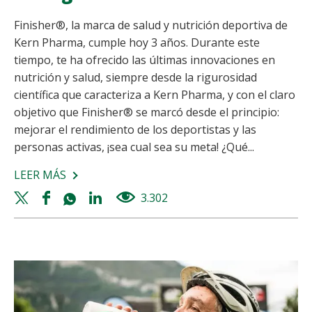
Finisher®, la marca de salud y nutrición deportiva de
Kern Pharma, cumple hoy 3 años. Durante este
tiempo, te ha ofrecido las últimas innovaciones en
nutrición y salud, siempre desde la rigurosidad
científica que caracteriza a Kern Pharma, y con el claro
objetivo que Finisher® se marcó desde el principio:
mejorar el rendimiento de los deportistas y las
personas activas, ¡sea cual sea su meta! ¿Qué...
LEER MÁS
SOBRE
FINISHER®
Twitter
Facebook
Whatsapp
Linkedin
3.302
views
CUMPLE
share
share
share
share
3
AÑOS
CONTIGO