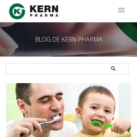
Pasar
al
TOGG
contenido
NAVIG
principal
BLOG DE KERN PHARMA
APPLY