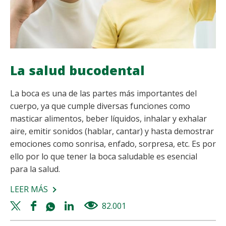
La salud bucodental
La boca es una de las partes más importantes del
cuerpo, ya que cumple diversas funciones como
masticar alimentos, beber líquidos, inhalar y exhalar
aire, emitir sonidos (hablar, cantar) y hasta demostrar
emociones como sonrisa, enfado, sorpresa, etc. Es por
ello por lo que tener la boca saludable es esencial
para la salud.
LEER MÁS
SOBRE
LA
Twitter
Facebook
Whatsapp
Linkedin
82.001
views
SALUD
share
share
share
share