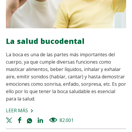
La salud bucodental
La boca es una de las partes más importantes del
cuerpo, ya que cumple diversas funciones como
masticar alimentos, beber líquidos, inhalar y exhalar
aire, emitir sonidos (hablar, cantar) y hasta demostrar
emociones como sonrisa, enfado, sorpresa, etc. Es por
ello por lo que tener la boca saludable es esencial
para la salud.
LEER MÁS
SOBRE
LA
Twitter
Facebook
Whatsapp
Linkedin
82.001
views
SALUD
share
share
share
share