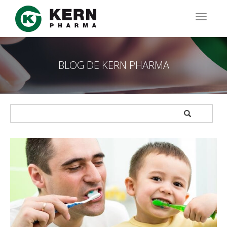
Pasar
al
TOGG
contenido
NAVIG
principal
BLOG DE KERN PHARMA
APPLY