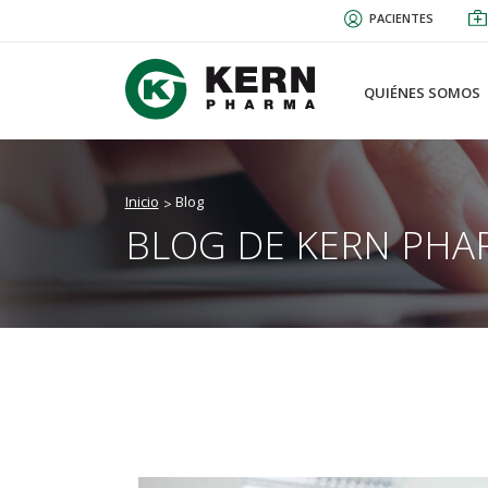
Pasar
PACIENTES
al
contenido
principal
QUIÉNES SOMOS
Inicio
Blog
BLOG DE KERN PHA