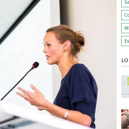
S
C
M
Es
LO