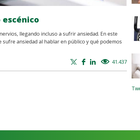
 escénico
rvios, llegando incluso a sufrir ansiedad. En este
e sufre ansiedad al hablar en público y qué podemos
Twitter
Facebook
Whatsapp
Linkedin
41.437
views
share
share
share
share
Twe