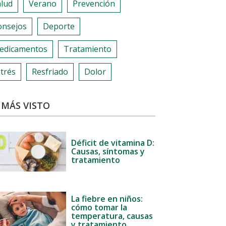
alud
Verano
Prevención
onsejos
Deporte
edicamentos
Tratamiento
trés
Resfriado
Dolor
 MÁS VISTO
Déficit de vitamina D:
Causas, síntomas y
tratamiento
La fiebre en niños:
cómo tomar la
temperatura, causas
y tratamiento.