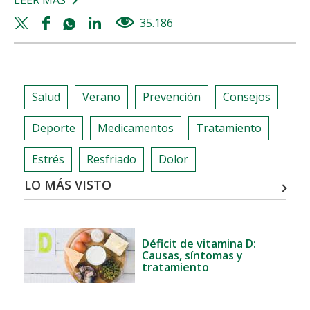
LEER MÁS
SOBRE
20
Twitter
Facebook
Whatsapp
Linkedin
35.186
views
PROPÓSITOS
share
share
share
share
DE
SALUD
PARA
Salud
Verano
Prevención
Consejos
2021
Deporte
Medicamentos
Tratamiento
Estrés
Resfriado
Dolor
LO MÁS VISTO
Déficit de vitamina D:
Causas, síntomas y
tratamiento