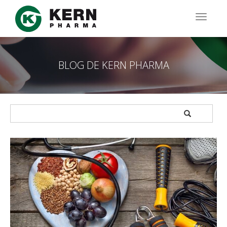
Pasar
al
TOGG
contenido
NAVIG
principal
BLOG DE KERN PHARMA
APPLY