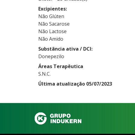
Excipientes
Não Glúten
Não Sacarose
Não Lactose
Não Amido
Substância ativa / DCI
Donepezilo
Áreas Terapêutica
S.N.C.
Última atualização 05/07/2023