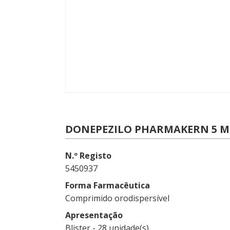
DONEPEZILO PHARMAKERN 5 MG
N.º Registo
5450937
Forma Farmacêutica
Comprimido orodispersível
Apresentação
Blister - 28 unidade(s)