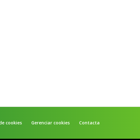
Donepezilo Pharmakern 10 mg, 56
Compr. orodispersível
Escitalopram Pharmakern 10 mg, 14
Compr.
Escitalopram Pharmakern 10 mg, 56
Compr.
Escitalopram Pharmakern 20 mg, 56
Compr.
Fluoxetina Pharmakern 20 mg, 14 Cáps.
Fluoxetina Pharmakern 20 mg, 56 Cáps.
Gabapentina Pharmakern 300 mg
 de cookies
Gerenciar cookies
Contacta
Gabapentina Pharmakern 400 mg