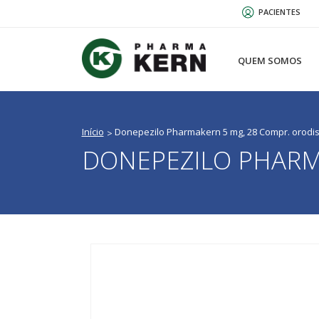
Passar
PACIENTES
para
o
conteúdo
QUEM SOMOS
principal
Início
Donepezilo Pharmakern 5 mg, 28 Compr. orodis
DONEPEZILO PHARM