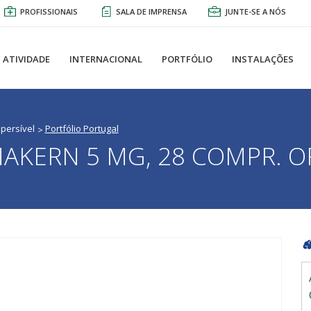
PROFISSIONAIS
SALA DE IMPRENSA
JUNTE-SE A NÓS
ATIVIDADE
INTERNACIONAL
PORTFÓLIO
INSTALAÇÕES
persível
Portfólio Portugal
AKERN 5 MG, 28 COMPR. O