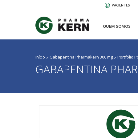
Passar
PACIENTES
para
o
conteúdo
QUEM SOMOS
principal
Início
Gabapentina Pharmakern 300 mg
Portfólio P
GABAPENTINA PHA