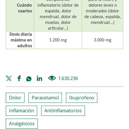
Cuándo
inflamatorio (dolor de
dolores leves o
usarlos
espalda, dolor
moderados (dolor
menstrual, dolor de
de cabeza, espalda,
muelas, dolor
menstrual...)
articular...)
Dosis diaria
máxima en
1.200 mg
3.000 mg
adultos
Twitter
Facebook
Whatsapp
Linkedin
1.630.236
views
share
share
share
share
Dolor
Paracetamol
Ibuprofeno
Inflamación
Antiinflamatorios
Analgésicos