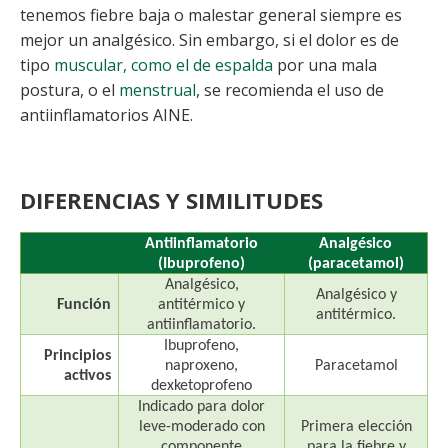
tenemos fiebre baja o malestar general siempre es
mejor un analgésico. Sin embargo, si el dolor es de
tipo
muscular, como el de espalda
por una mala
postura, o el
menstrual
, se recomienda el uso de
antiinflamatorios AINE.
DIFERENCIAS Y SIMILITUDES
Antiinflamatorio
Analgésico
(Ibuprofeno)
(paracetamol)
Analgésico,
Analgésico y
Función
antitérmico y
antitérmico.
antiinflamatorio.
Ibuprofeno,
Principios
naproxeno,
Paracetamol
activos
dexketoprofeno
Indicado para dolor
leve-moderado con
Primera elección
componente
para la fiebre y