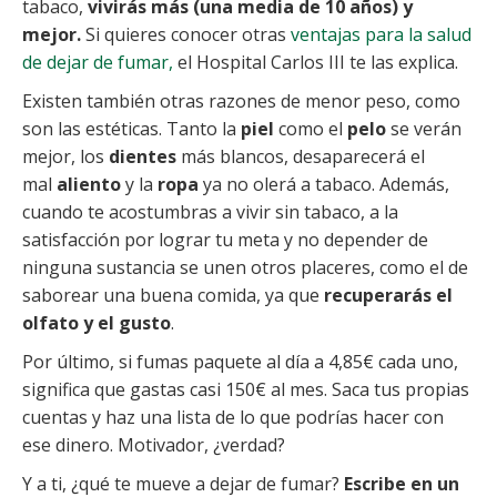
tabaco,
vivirás más (una media de 10 años) y
mejor.
Si quieres conocer otras
ventajas para la salud
de dejar de fumar,
el Hospital Carlos III te las explica.
Existen también otras razones de menor peso, como
son las estéticas. Tanto la
piel
como el
pelo
se verán
mejor, los
dientes
más blancos, desaparecerá el
mal
aliento
y la
ropa
ya no olerá a tabaco. Además,
cuando te acostumbras a vivir sin tabaco, a la
satisfacción por lograr tu meta y no depender de
ninguna sustancia se unen otros placeres, como el de
saborear una buena comida, ya que
recuperarás el
olfato y el gusto
.
Por último, si fumas paquete al día a 4,85€ cada uno,
significa que gastas casi 150€ al mes. Saca tus propias
cuentas y haz una lista de lo que podrías hacer con
ese dinero. Motivador, ¿verdad?
Y a ti, ¿qué te mueve a dejar de fumar?
Escribe en un