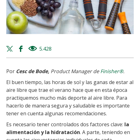
Twitter
Facebook
5.428
views
share
share
Por
Cesc de Bode,
P
roduct Manager de
Finisher®
.
El buen tiempo, las horas de sol y las ganas de estar al
aire libre que trae el verano hace que en esta época
practiquemos mucho más deporte al aire libre. Para
hacerlo de manera segura y saludable es importante
tener en cuenta algunas recomendaciones.
Es necesario tener controlados dos factores clave:
la
alimentación y la hidratación
. A parte, teniendo en
cuenta las circunstancias individuales de cada