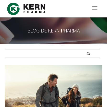
Pasar
al
TOGG
contenido
NAVIG
principal
BLOG DE KERN PHARMA
APPLY