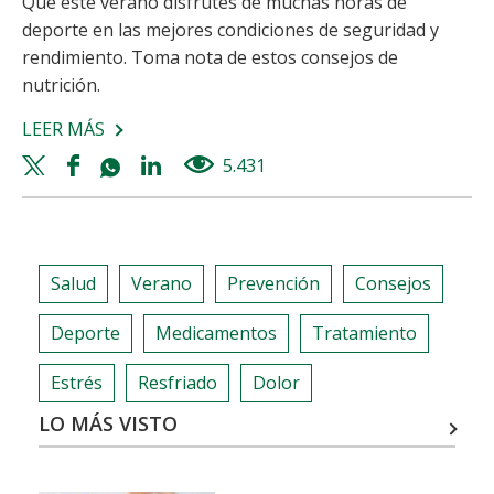
Que este verano disfrutes de muchas horas de
deporte en las mejores condiciones de seguridad y
rendimiento. Toma nota de estos consejos de
nutrición.
LEER MÁS
SOBRE
DEPORTE,
Twitter
Facebook
Whatsapp
Linkedin
5.431
views
NUTRICIÓN
share
share
share
share
Y
VERANO:
LO
Salud
Verano
Prevención
Consejos
QUE
DEBES
Deporte
Medicamentos
Tratamiento
SABER
Estrés
Resfriado
Dolor
LO MÁS VISTO