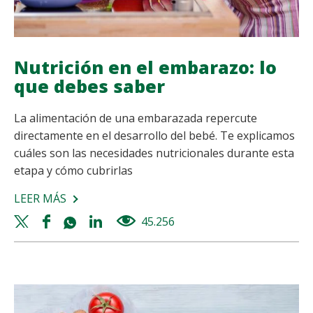
Nutrición en el embarazo: lo
que debes saber
La alimentación de una embarazada repercute
directamente en el desarrollo del bebé. Te explicamos
cuáles son las necesidades nutricionales durante esta
etapa y cómo cubrirlas
LEER MÁS
SOBRE
NUTRICIÓN
Twitter
Facebook
Whatsapp
Linkedin
45.256
views
EN
share
share
share
share
EL
EMBARAZO:
LO
QUE