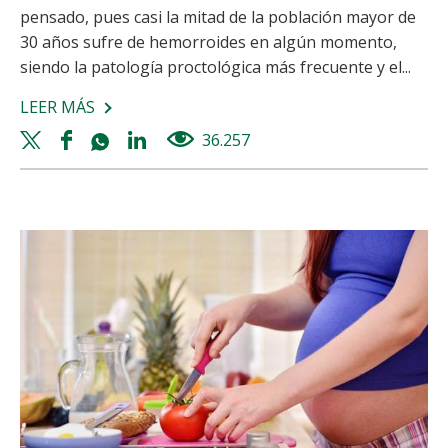
pensado, pues casi la mitad de la población mayor de
30 años sufre de hemorroides en algún momento,
siendo la patología proctológica más frecuente y el...
LEER MÁS
SOBRE
HEMORROIDES:
Twitter
Facebook
Whatsapp
Linkedin
36.257
views
¿QUÉ
share
share
share
share
SON
Y
CÓMO
TRATARLAS?