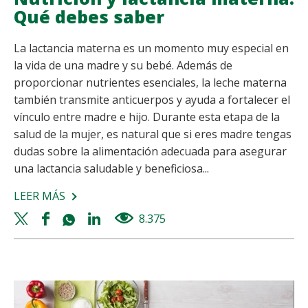
Qué debes saber
La lactancia materna es un momento muy especial en
la vida de una madre y su bebé. Además de
proporcionar nutrientes esenciales, la leche materna
también transmite anticuerpos y ayuda a fortalecer el
vínculo entre madre e hijo. Durante esta etapa de la
salud de la mujer, es natural que si eres madre tengas
dudas sobre la alimentación adecuada para asegurar
una lactancia saludable y beneficiosa...
LEER MÁS
SOBRE
NUTRICIÓN
Twitter
Facebook
Whatsapp
Linkedin
8.375
views
Y
share
share
share
share
LACTANCIA
MATERNA:
QUÉ
DEBES