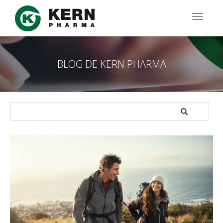
Pasar
al
TOGG
contenido
NAVIG
principal
BLOG DE KERN PHARMA
APPLY