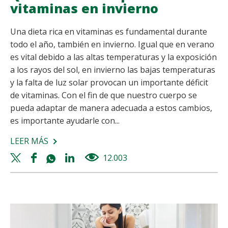
vitaminas en invierno
Una dieta rica en vitaminas es fundamental durante
todo el año, también en invierno. Igual que en verano
es vital debido a las altas temperaturas y la exposición
a los rayos del sol, en invierno las bajas temperaturas
y la falta de luz solar provocan un importante déficit
de vitaminas. Con el fin de que nuestro cuerpo se
pueda adaptar de manera adecuada a estos cambios,
es importante ayudarle con...
LEER MÁS
SOBRE
QUÉ
Twitter
Facebook
Whatsapp
Linkedin
12.003
views
ALIMENTOS
share
share
share
share
APORTAN
MÁS
VITAMINAS
EN