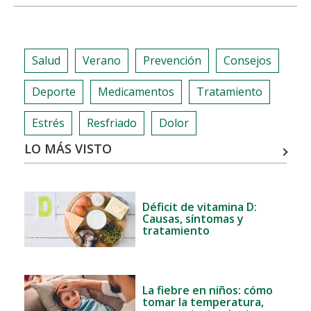
share
share
share
share
Y
VERANO:
LO
Salud
Verano
Prevención
Consejos
QUE
DEBES
Deporte
Medicamentos
Tratamiento
SABER
Estrés
Resfriado
Dolor
LO MÁS VISTO
Déficit de vitamina D:
Causas, síntomas y
tratamiento
La fiebre en niños: cómo
tomar la temperatura,