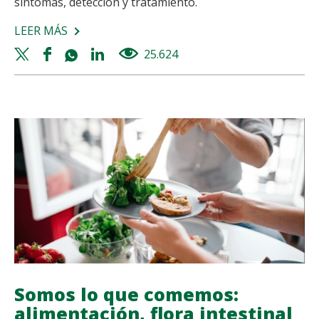
síntomas, detección y tratamiento.
LEER MÁS
SOBRE
¿ALERGIA
Twitter
Facebook
Whatsapp
Linkedin
25.624
views
O
share
share
share
share
INTOLERANCIA
ALIMENTARIA?
DISTÍNGUELAS
Y
DETÉCTALAS
Somos lo que comemos:
alimentación, flora intestinal