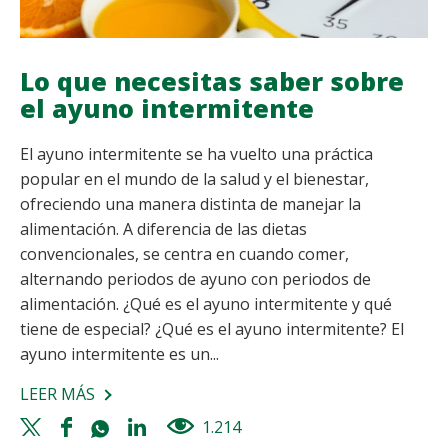
Lo que necesitas saber sobre
el ayuno intermitente
El ayuno intermitente se ha vuelto una práctica
popular en el mundo de la salud y el bienestar,
ofreciendo una manera distinta de manejar la
alimentación. A diferencia de las dietas
convencionales, se centra en cuando comer,
alternando periodos de ayuno con periodos de
alimentación. ¿Qué es el ayuno intermitente y qué
tiene de especial? ¿Qué es el ayuno intermitente? El
ayuno intermitente es un...
LEER MÁS
SOBRE
LO
Twitter
Facebook
Whatsapp
Linkedin
1.214
views
QUE