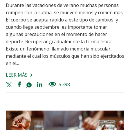
Durante las vacaciones de verano muchas personas
rompen con la rutina, se mueven menos y comen más.
El cuerpo se adapta rápido a este tipo de cambios, y
cuando llega septiembre, es importante tomar
algunas precauciones en el momento de hacer
deporte. Recuperar gradualmente la forma física
Existe un fenómeno, llamado memoria muscular,
mediante el cual los músculos que han sido ejercitados
en el...
LEER MÁS
SOBRE
CONSEJOS
Twitter
Facebook
Whatsapp
Linkedin
5.398
views
PARA
share
share
share
share
PRACTICAR
DEPORTE
DE
FORMA
SEGURA