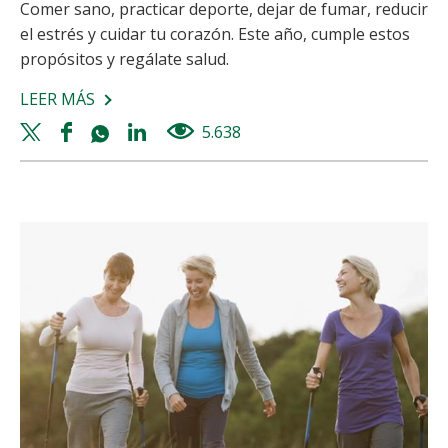
Comer sano, practicar deporte, dejar de fumar, reducir
el estrés y cuidar tu corazón. Este año, cumple estos
propósitos y regálate salud.
LEER MÁS
SOBRE
PROPÓSITOS
Twitter
Facebook
Whatsapp
Linkedin
5.638
views
DE
share
share
share
share
SALUD
PARA
EL
NUEVO
AÑO