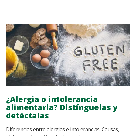
NUTRICIÓN
share
share
share
share
Y
VERANO:
LO
QUE
DEBES
SABER
¿Alergia o intolerancia
alimentaria? Distínguelas y
detéctalas
Diferencias entre alergias e intolerancias. Causas,