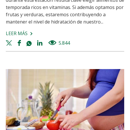
durante esta estación resulta clave elegir alimentos de
temporada ricos en vitaminas. Si además optamos por
frutas y verduras, estaremos contribuyendo a
mantener el nivel de hidratación de nuestro...
LEER MÁS
SOBRE
ALIMENTACIÓN
Twitter
Facebook
Whatsapp
Linkedin
5.844
views
EN
share
share
share
share
VERANO:
¿QUÉ
ALIMENTOS
APORTAN
MÁS
VITAMINAS?