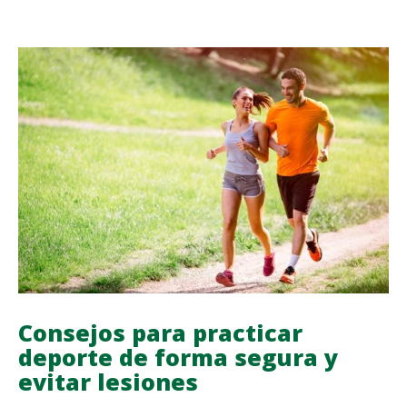
DE
LA
MUJER
A
PARTIR
DE
LOS
40
AÑOS
Consejos para practicar
deporte de forma segura y
evitar lesiones