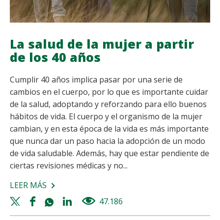
La salud de la mujer a partir
de los 40 años
Cumplir 40 años implica pasar por una serie de
cambios en el cuerpo, por lo que es importante cuidar
de la salud, adoptando y reforzando para ello buenos
hábitos de vida. El cuerpo y el organismo de la mujer
cambian, y en esta época de la vida es más importante
que nunca dar un paso hacia la adopción de un modo
de vida saludable. Además, hay que estar pendiente de
ciertas revisiones médicas y no...
LEER MÁS
SOBRE
LA
Twitter
Facebook
Whatsapp
Linkedin
47.186
views
SALUD
share
share
share
share