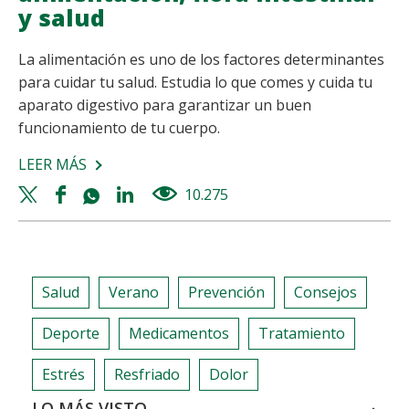
y salud
La alimentación es uno de los factores determinantes
para cuidar tu salud. Estudia lo que comes y cuida tu
aparato digestivo para garantizar un buen
funcionamiento de tu cuerpo.
LEER MÁS
SOBRE
SOMOS
Twitter
Facebook
Whatsapp
Linkedin
10.275
views
LO
share
share
share
share
QUE
COMEMOS:
ALIMENTACIÓN,
Salud
Verano
Prevención
Consejos
FLORA
INTESTINAL
Deporte
Medicamentos
Tratamiento
Y
SALUD
Estrés
Resfriado
Dolor
LO MÁS VISTO