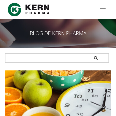
Pasar
al
TOGG
contenido
NAVIG
principal
BLOG DE KERN PHARMA
APPLY