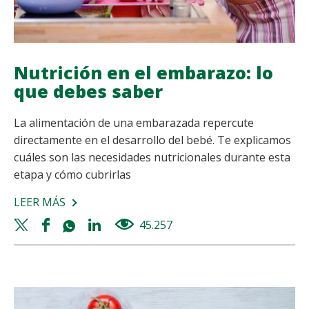
Nutrición en el embarazo: lo
que debes saber
La alimentación de una embarazada repercute
directamente en el desarrollo del bebé. Te explicamos
cuáles son las necesidades nutricionales durante esta
etapa y cómo cubrirlas
LEER MÁS
SOBRE
NUTRICIÓN
Twitter
Facebook
Whatsapp
Linkedin
45.257
views
EN
share
share
share
share
EL
EMBARAZO:
LO
QUE