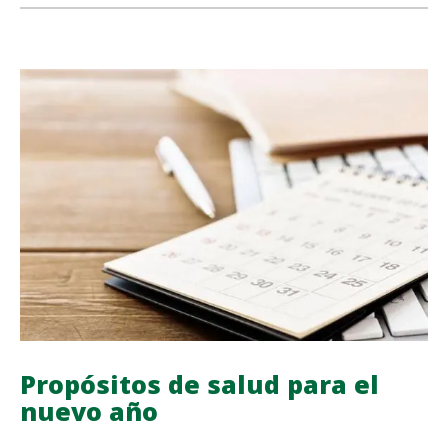
share
share
share
share
NECESITAS
SABER
SOBRE
EL
AYUNO
INTERMITENTE
Propósitos de salud para el
nuevo año