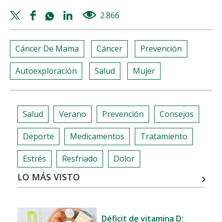
Twitter
Facebook
Whatsapp
Linkedin
2.866
views
share
share
share
share
Cáncer De Mama
Cáncer
Prevención
Autoexploración
Salud
Mujer
Salud
Verano
Prevención
Consejos
Deporte
Medicamentos
Tratamiento
Estrés
Resfriado
Dolor
LO MÁS VISTO
Déficit de vitamina D: