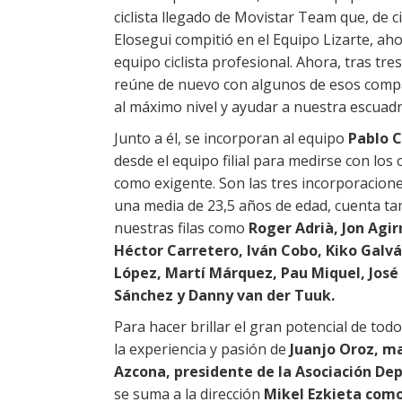
ciclista llegado de Movistar Team que, de c
Elosegui compitió en el Equipo Lizarte, ah
equipo ciclista profesional. Ahora, tras tre
reúne de nuevo con algunos de esos compañ
al máximo nivel y ayudar a nuestra escuadr
Junto a él, se incorporan al equipo
Pablo C
desde el equipo filial para medirse con los
como exigente. Son las tres incorporacione
una media de 23,5 años de edad, cuenta t
nuestras filas como
Roger Adrià, Jon Agir
Héctor Carretero, Iván Cobo, Kiko Galván
López, Martí Márquez, Pau Miquel, José 
Sánchez y Danny van der Tuuk.
Para hacer brillar el gran potencial de tod
la experiencia y pasión de
Juanjo Oroz, m
Azcona, presidente de la Asociación Dep
se suma a la dirección
Mikel Ezkieta como