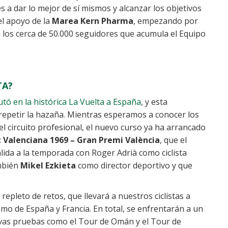
a dar lo mejor de sí mismos y alcanzar los objetivos
el apoyo de la
Marea Kern Pharma
, empezando por
 los cerca de 50.000 seguidores que acumula el Equipo
TA?
tó en la histórica La Vuelta a España
, y esta
etir la hazaña. Mientras esperamos a conocer los
del circuito profesional, el nuevo curso ya ha arrancado
 Valenciana 1969 – Gran Premi València
, que el
alida a la temporada con Roger Adrià como ciclista
mbién
Mikel Ezkieta
como director deportivo y que
repleto de retos, que llevará a nuestros ciclistas a
smo de España y Francia. En total, se enfrentarán a un
as pruebas como el Tour de Omán y el Tour de