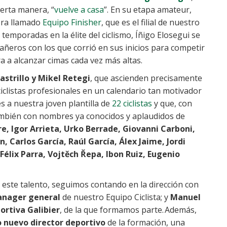
ierta manera, “
vuelve a casa
”. En su etapa amateur,
ora llamado
Equipo Finisher
, que es el filial de nuestro
s temporadas en la élite del ciclismo, Íñigo Elosegui se
eros con los que corrió en sus inicios para competir
a a alcanzar cimas cada vez más altas.
astrillo y Mikel Retegi
, que ascienden precisamente
 ciclistas profesionales en un calendario tan motivador
s a nuestra joven plantilla de
22 ciclistas
y que, con
ambién con nombres ya conocidos y aplaudidos de
re, Igor Arrieta, Urko Berrade, Giovanni Carboni,
, Carlos García, Raúl García, Álex Jaime, Jordi
Félix Parra, Vojtěch Řepa, Ibon Ruiz, Eugenio
o este talento, seguimos contando en la dirección con
anager general
de nuestro Equipo Ciclista; y
Manuel
ortiva Galibier
, de la que formamos parte. Además,
 nuevo director deportivo
de la formación, una