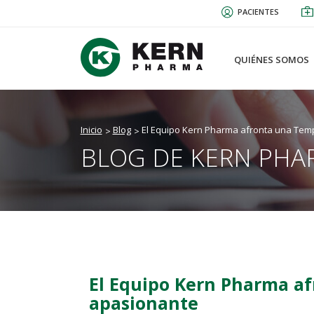
Pasar
PACIENTES
al
contenido
principal
QUIÉNES SOMOS
Inicio
Blog
El Equipo Kern Pharma afronta una Te
BLOG DE KERN PHA
El Equipo Kern Pharma a
apasionante