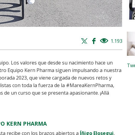
Twitter
Facebook
1.193
views
share
share
quipo. Los valores que desde su nacimiento hace un
Twe
stro Equipo Kern Pharma siguen impulsando a nuestra
porada 2023, que viene cargada de nuevos retos y
listas con toda la fuerza de la #MareaKernPharma,
 de un curso que se presenta apasionante. ¡Allá
IPO KERN PHARMA
ta recibe con los brazos abiertos a
Íñigo Elosegui
,