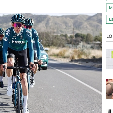
M
Es
LO