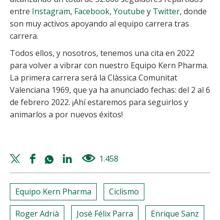
entre
Instagram
,
Facebook
,
Youtube
y
Twitter
, donde
son muy activos apoyando al equipo carrera tras
carrera.
Todos ellos, y nosotros, tenemos una cita en 2022
para volver a vibrar con nuestro Equipo Kern Pharma.
La primera carrera será la Clàssica Comunitat
Valenciana 1969, que ya ha anunciado fechas: del 2 al 6
de febrero 2022. ¡Ahí estaremos para seguirlos y
animarlos a por nuevos éxitos!
Twitter
Facebook
Whatsapp
Linkedin
1.458
views
share
share
share
share
Equipo Kern Pharma
Ciclismo
Roger Adrià
José Félix Parra
Enrique Sanz