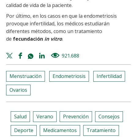
calidad de vida de la paciente.
Por último, en los casos en que la endometriosis
provoque infertilidad, los médicos estudiarán
diferentes métodos, como un tratamiento
de
fecundación
in vitro
.
Twitter
Facebook
Whatsapp
Linkedin
921.688
views
share
share
share
share
Menstruación
Endometriosis
Infertilidad
Ovarios
Salud
Verano
Prevención
Consejos
Deporte
Medicamentos
Tratamiento