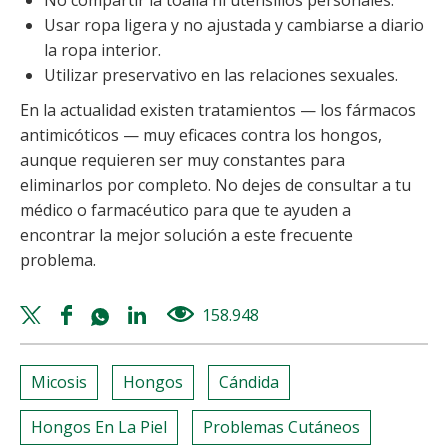
No compartir la toalla ni utensilios personales.
Usar ropa ligera y no ajustada y cambiarse a diario
la ropa interior.
Utilizar preservativo en las relaciones sexuales.
En la actualidad existen tratamientos — los fármacos
antimicóticos — muy eficaces contra los hongos,
aunque requieren ser muy constantes para
eliminarlos por completo. No dejes de consultar a tu
médico o farmacéutico para que te ayuden a
encontrar la mejor solución a este frecuente
problema.
Twitter
Facebook
Whatsapp
Linkedin
158.948
views
share
share
share
share
Micosis
Hongos
Cándida
Hongos En La Piel
Problemas Cutáneos