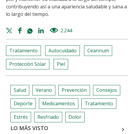
contribuyendo así a una apariencia saludable y sana a
lo largo del tiempo.
Twitter
Facebook
Whatsapp
Linkedin
2.244
views
share
share
share
share
Tratamiento
Autocuidado
Ceannum
Protección Solar
Piel
Salud
Verano
Prevención
Consejos
Deporte
Medicamentos
Tratamiento
Estrés
Resfriado
Dolor
LO MÁS VISTO