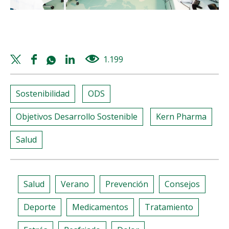
Twitter
Facebook
Whatsapp
Linkedin
1.199
views
share
share
share
share
Sostenibilidad
ODS
Objetivos Desarrollo Sostenible
Kern Pharma
Salud
Salud
Verano
Prevención
Consejos
Deporte
Medicamentos
Tratamiento