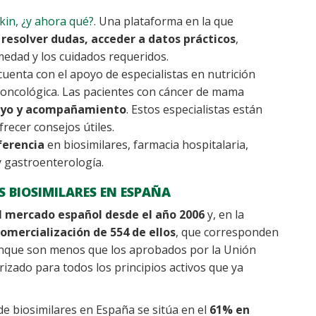
in, ¿y ahora qué?
. Una plataforma en la que
n
resolver dudas, acceder a datos prácticos
,
edad y los cuidados requeridos.
 cuenta con el apoyo de especialistas en nutrición
a oncológica. Las pacientes con cáncer de mama
oyo y acompañamiento
. Estos especialistas están
recer consejos útiles.
ferencia
en biosimilares, farmacia hospitalaria,
 gastroenterología.
S BIOSIMILARES EN ESPAÑA
l mercado español desde el año 2006
y, en la
comercialización de 5
5
4
de ellos
, que corresponden
 Aunque son menos que los aprobados por la Unión
rizado para todos los principios activos que ya
e biosimilares en España se sitúa en el
61% en