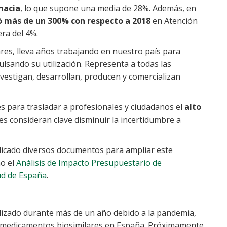
macia
, lo que supone una media de 28%. Además, en
más de un 300% con respecto a 2018
en Atención
ra del 4%.
ares, lleva años trabajando en nuestro país para
ulsando su utilización. Representa a todas las
estigan, desarrollan, producen y comercializan
es para trasladar a profesionales y ciudadanos el
alto
es consideran clave disminuir la incertidumbre a
blicado diversos documentos para ampliar este
o el
Análisis de Impacto Presupuestario de
lud de España
.
alizado durante más de un año debido a la pandemia,
e medicamentos biosimilares en España. Próximamente