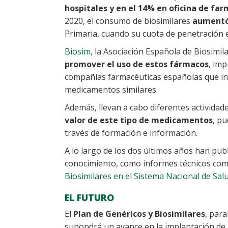
hospitales y en el 14% en oficina de far
2020, el consumo de biosimilares
aumentó 
Primaria, cuando su cuota de penetración e
Biosim
, la Asociación Española de Biosimil
promover el uso de estos fármacos
, imp
compañías farmacéuticas españolas que inv
medicamentos similares.
Además, llevan a cabo diferentes actividad
valor de este tipo de medicamentos
, pu
través de formación e información.
A lo largo de los dos últimos años han pu
conocimiento, como informes técnicos com
Biosimilares en el Sistema Nacional de Sa
EL FUTURO
El
Plan de Genéricos y Biosimilares
, par
supondrá un avance en la implantación d