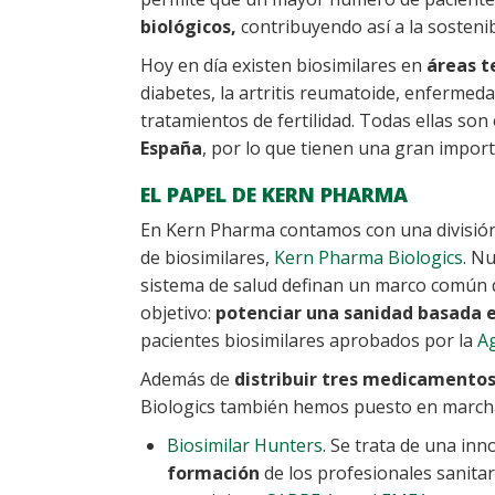
biológicos,
contribuyendo así a la sostenib
Hoy en día existen biosimilares en
áreas t
diabetes, la artritis reumatoide, enfermed
tratamientos de fertilidad. Todas ellas s
España
, por lo que tienen una gran import
EL PAPEL DE KERN PHARMA
En Kern Pharma contamos con una división 
de biosimilares,
Kern Pharma Biologics
. N
sistema de salud definan un marco común q
objetivo:
potenciar una sanidad basada e
pacientes biosimilares aprobados por la
A
Además de
distribuir tres medicamentos
Biologics también hemos puesto en marcha l
Biosimilar Hunters
. Se trata de una in
formación
de los profesionales sanita