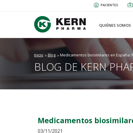
Pasar
PACIENTES
al
contenido
principal
QUIÉNES SOMOS
Inicio
Blog
Medicamentos biosimilares en España: P
BLOG DE KERN PHA
Medicamentos biosimilare
03/11/2021