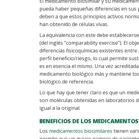
El medicamento biosimilar y su medicament
pueda haber pequeñas diferencias en sus pr
deben a que estos principios activos norm
han obtenido de células vivas.
La equivalencia con este debe establecerse
(del inglés “comparability exercise”). El obj
diferencias fisicoquímicas existentes entr
perfil beneficio/riesgo, lo cual permite s
es en esencia el mismo. Una vez acreditada 
medicamento biológico más y mantiene toda
biológico de referencia.
Lo que hay que tener claro es que un med
son moléculas obtenidas en laboratorios d
igual a la original.
BENEFICIOS DE LOS MEDICAMENTOS
Los
medicamentos biosimilares
tienen vari
permite que un mayor número de paciente