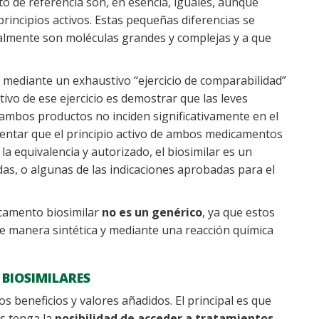
o de referencia son, en esencia, iguales, aunque
incipios activos. Estas pequeñas diferencias se
almente son moléculas grandes y complejas y a que
 mediante un exhaustivo “ejercicio de comparabilidad”
etivo de ese ejercicio es demostrar que las leves
e ambos productos no inciden significativamente en el
ustentar que el principio activo de ambos medicamentos
la equivalencia y autorizado, el biosimilar es un
s, o algunas de las indicaciones aprobadas para el
icamento biosimilar
no es un genérico
, ya que estos
e manera sintética y mediante una reacción química
 BIOSIMILARES
os beneficios y valores añadidos. El principal es que
s tenga la
posibilidad de acceder a tratamientos