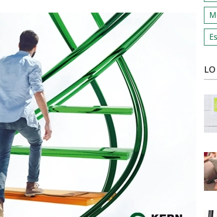
M
Es
LO