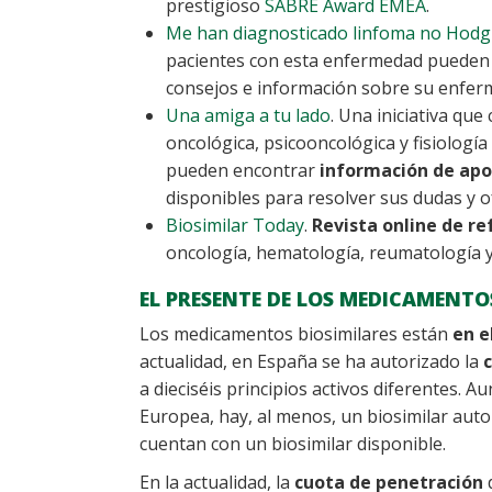
prestigioso
SABRE Award EMEA
.
Me han diagnosticado linfoma no Hodgk
pacientes con esta enfermedad puede
consejos e información sobre su enferm
Una amiga a tu lado
. Una iniciativa que
oncológica, psicooncológica y fisiologí
pueden encontrar
información de ap
disponibles para resolver sus dudas y of
Biosimilar Today
.
Revista online de re
oncología, hematología, reumatología y
EL PRESENTE DE LOS MEDICAMENTO
Los medicamentos biosimilares están
en e
actualidad, en España se ha autorizado la
a dieciséis principios activos diferentes.
Europea, hay, al menos, un biosimilar auto
cuentan con un biosimilar disponible.
En la actualidad, la
cuota de penetración
d