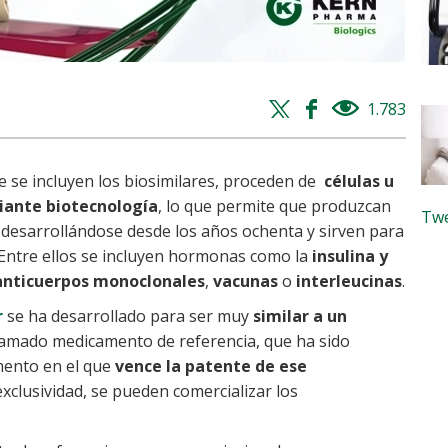
Twitter
Facebook
1.783
views
share
share
e se incluyen los biosimilares, proceden de
células u
iante biotecnología
, lo que permite que produzcan
Twe
n desarrollándose desde los años ochenta y sirven para
Entre ellos se incluyen hormonas como la
insulina y
anticuerpos monoclonales
,
vacunas
o
interleucinas
.
r
se ha desarrollado para ser muy
similar a un
llamado medicamento de referencia, que ha sido
mento en el que
vence la patente de ese
exclusividad, se pueden comercializar los