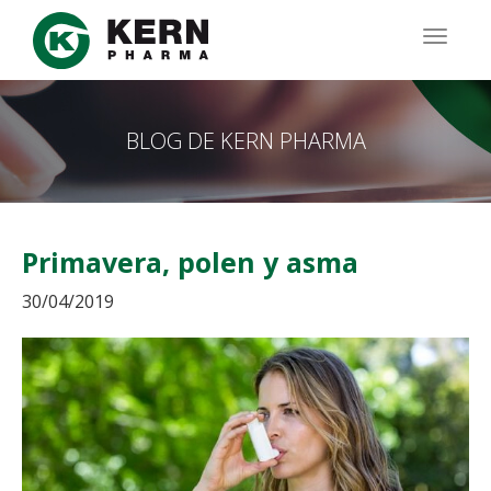
Pasar
al
TOGG
contenido
NAVIG
principal
BLOG DE KERN PHARMA
Primavera, polen y asma
30/04/2019