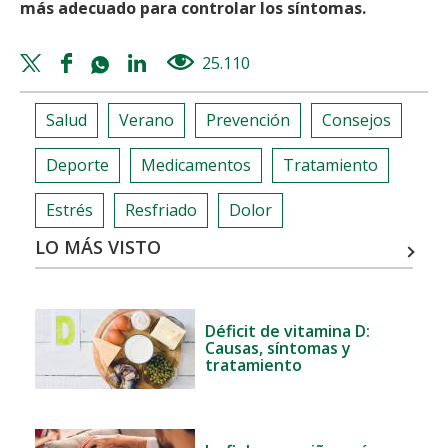
más adecuado para controlar los síntomas.
Twitter
Facebook
Whatsapp
Linkedin
25.110
views
share
share
share
share
Salud
Verano
Prevención
Consejos
Deporte
Medicamentos
Tratamiento
Estrés
Resfriado
Dolor
LO MÁS VISTO
Déficit de vitamina D:
Causas, síntomas y
tratamiento