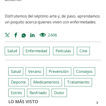
Disfrutemos del séptimo arte y, de paso, aprendamos
un poquito acerca quienes viven con enfermedades.
Twitter
Facebook
Whatsapp
Linkedin
2.606
views
share
share
share
share
Salud
Enfermedad
Películas
Cine
Salud
Verano
Prevención
Consejos
Deporte
Medicamentos
Tratamiento
Estrés
Resfriado
Dolor
LO MÁS VISTO