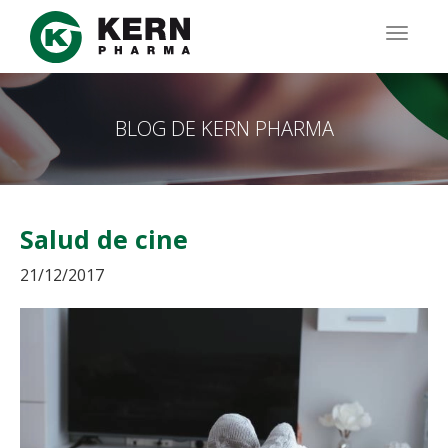
Pasar
al
TOGG
contenido
NAVIG
principal
BLOG DE KERN PHARMA
Salud de cine
21/12/2017