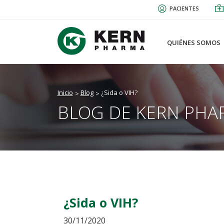
Pasar
PACIENTES
al
contenido
principal
QUIÉNES SOMOS
Inicio
Blog
¿Sida o VIH?
BLOG DE KERN PHA
¿Sida o VIH?
30/11/2020