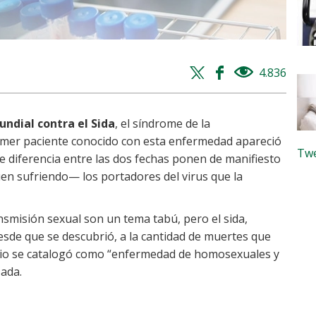
Twitter
Facebook
4.836
views
share
share
undial contra el Sida
, el síndrome de la
imer paciente conocido con esta enfermedad apareció
Twe
e diferencia entre las dos fechas ponen de manifiesto
uen sufriendo— los portadores del virus que la
smisión sexual son un tema tabú, pero el sida,
sde que se descubrió, a la cantidad de muertes que
ipio se catalogó como “enfermedad de homosexuales y
zada.