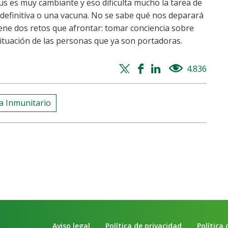
rus es muy cambiante y eso dificulta mucho la tarea de
 definitiva o una vacuna. No se sabe qué nos deparará
iene dos retos que afrontar: tomar conciencia sobre
situación de las personas que ya son portadoras.
Twitter
Facebook
Whatsapp
Linkedin
4.836
views
share
share
share
share
a Inmunitario
Aviso legal
Política de privacidad
Política 