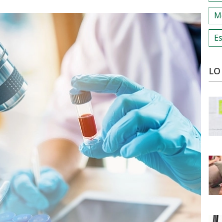
M
Es
LO