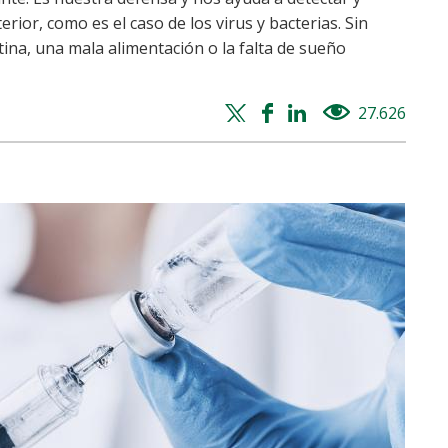
rior, como es el caso de los virus y bacterias. Sin
ina, una mala alimentación o la falta de sueño
Twitter
Facebook
Whatsapp
Linkedin
27.626
views
share
share
share
share