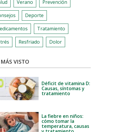
alud
Verano
Prevención
onsejos
Deporte
edicamentos
Tratamiento
trés
Resfriado
Dolor
 MÁS VISTO
Déficit de vitamina D:
Causas, síntomas y
tratamiento
La fiebre en niños:
cómo tomar la
temperatura, causas
y tratamiento.