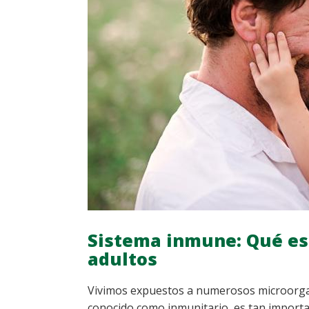
DE
LOS
NIÑOS
Sistema inmune: Qué es 
adultos
Vivimos expuestos a numerosos microorgan
conocido como inmunitario, es tan importa