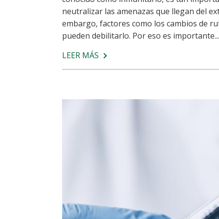
neutralizar las amenazas que llegan del exte
embargo, factores como los cambios de rut
pueden debilitarlo. Por eso es importante...
LEER MÁS
SOBRE
SISTEMA
INMUNE:
QUÉ
ES
Y
CÓMO
REFORZARLO
EN
NIÑOS
Y
ADULTOS