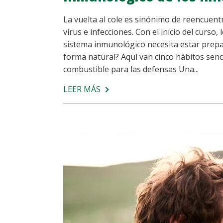
La vuelta al cole es sinónimo de reencuen
virus e infecciones. Con el inicio del curso
sistema inmunológico necesita estar prep
forma natural? Aquí van cinco hábitos senci
combustible para las defensas Una...
LEER MÁS
SOBRE
VUELTA
AL
COLE:
5
HÁBITOS
PARA
FORTALECER
EL
SISTEMA
INMUNOLÓGICO