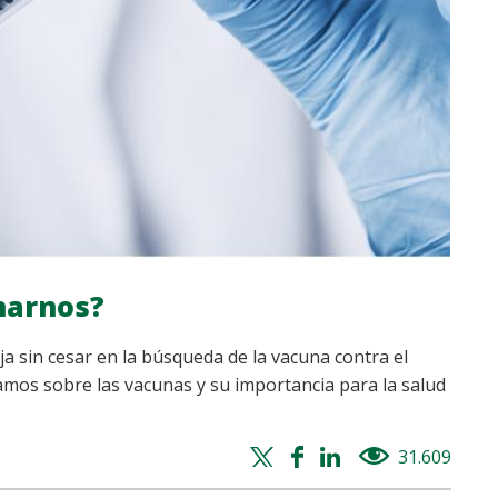
narnos?
ja sin cesar en la búsqueda de la vacuna contra el
amos sobre las vacunas y su importancia para la salud
Twitter
Facebook
Whatsapp
Linkedin
31.609
views
share
share
share
share