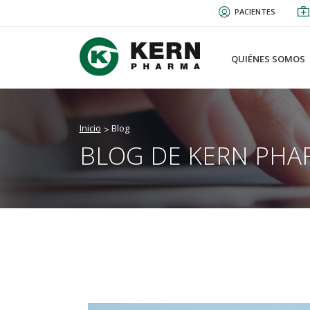
Pasar
PACIENTES
al
contenido
principal
QUIÉNES SOMOS
Inicio
Blog
BLOG DE KERN PHA