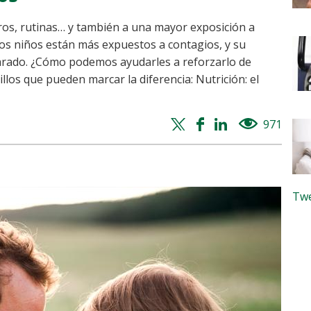
tros, rutinas… y también a una mayor exposición a
, los niños están más expuestos a contagios, y su
arado. ¿Cómo podemos ayudarles a reforzarlo de
llos que pueden marcar la diferencia: Nutrición: el
Twitter
Facebook
Whatsapp
Linkedin
971
views
share
share
share
share
Twe