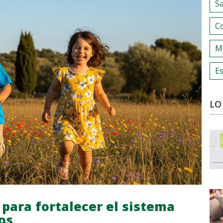
S
C
M
Es
LO
s para fortalecer el sistema
os