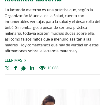
La lactancia materna es una práctica que, según la
Organización Mundial de la Salud, cuenta con
innumerables ventajas para la salud y el desarrollo del
bebé. Sin embargo, a pesar de ser una práctica
milenaria, todavía existen muchas dudas sobre ella,
así como falsos mitos que a menudo asaltan a las
madres. Hoy comentamos qué hay de verdad en estas
afirmaciones sobre la lactancia materna y...
LEER MÁS
SOBRE
MITOS
Twitter
Facebook
Whatsapp
Linkedin
10.088
views
Y
share
share
share
share
VERDADES
DE
LA
LACTANCIA
MATERNA