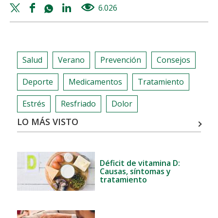
¿POR
Twitter
Facebook
Whatsapp
Linkedin
6.026
views
QUÉ
share
share
share
share
ES
BUENO
AMAMANTAR
Salud
Verano
Prevención
Consejos
A
TU
Deporte
Medicamentos
Tratamiento
HIJO?
Estrés
Resfriado
Dolor
LO MÁS VISTO
Déficit de vitamina D:
Causas, síntomas y
tratamiento