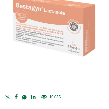
Twitter
Facebook
Whatsapp
Linkedin
10.085
views
share
share
share
share