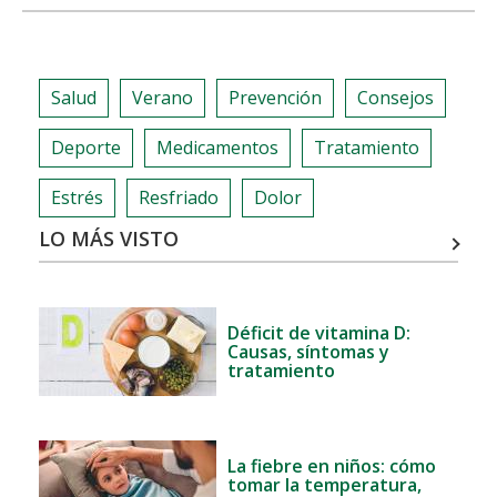
share
share
share
share
INFARTO
EN
HOMBRES
Salud
Verano
Prevención
Consejos
VS.
MUJERES:
Deporte
Medicamentos
Tratamiento
CLAVES
PARA
Estrés
Resfriado
Dolor
DETECTAR
LO MÁS VISTO
LAS
DIFERENCIAS
Déficit de vitamina D:
Causas, síntomas y
tratamiento
La fiebre en niños: cómo
tomar la temperatura,