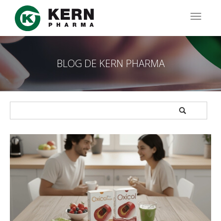
Pasar
al
TOGG
contenido
NAVIG
principal
BLOG DE KERN PHARMA
APPLY