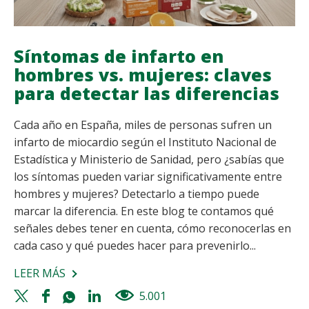
Síntomas de infarto en
hombres vs. mujeres: claves
para detectar las diferencias
Cada año en España, miles de personas sufren un
infarto de miocardio según el Instituto Nacional de
Estadística y Ministerio de Sanidad, pero ¿sabías que
los síntomas pueden variar significativamente entre
hombres y mujeres? Detectarlo a tiempo puede
marcar la diferencia. En este blog te contamos qué
señales debes tener en cuenta, cómo reconocerlas en
cada caso y qué puedes hacer para prevenirlo...
LEER MÁS
SOBRE
SÍNTOMAS
Twitter
Facebook
Whatsapp
Linkedin
5.001
views
DE