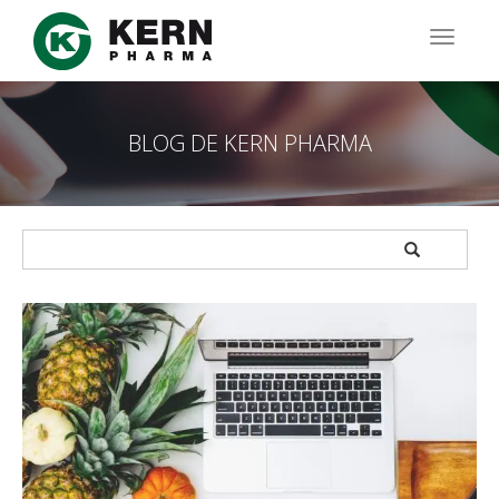
Pasar
al
TOGG
contenido
NAVIG
principal
BLOG DE KERN PHARMA
APPLY