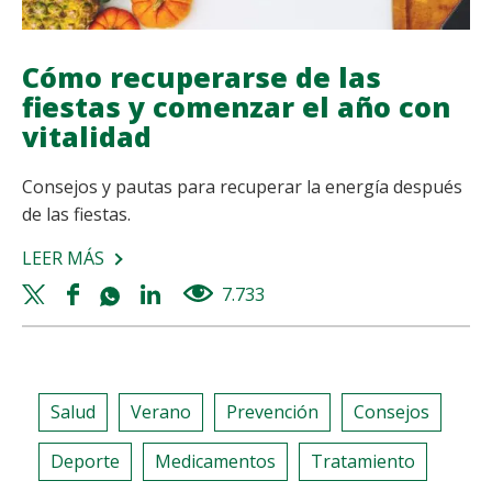
Cómo recuperarse de las
fiestas y comenzar el año con
vitalidad
Consejos y pautas para recuperar la energía después
de las fiestas.
LEER MÁS
SOBRE
CÓMO
Twitter
Facebook
Whatsapp
Linkedin
7.733
views
RECUPERARSE
share
share
share
share
DE
LAS
FIESTAS
Salud
Verano
Prevención
Consejos
Y
COMENZAR
Deporte
Medicamentos
Tratamiento
EL