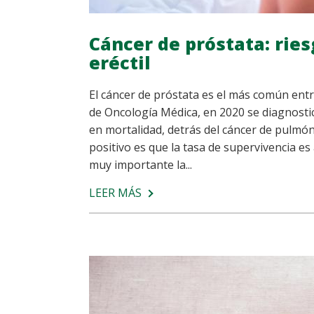
Cáncer de próstata: rie
eréctil
El cáncer de próstata es el más común ent
de Oncología Médica, en 2020 se diagnosti
en mortalidad, detrás del cáncer de pulmón
positivo es que la tasa de supervivencia es 
muy importante la...
LEER MÁS
SOBRE
CÁNCER
DE
PRÓSTATA:
RIESGOS
DE
PADECER