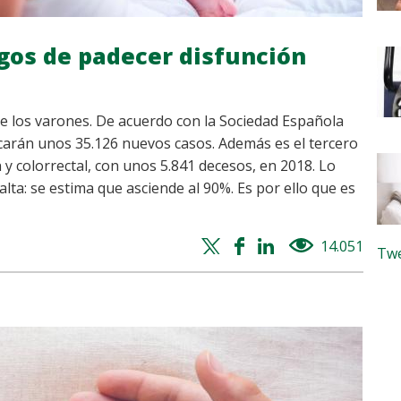
sgos de padecer disfunción
re los varones. De acuerdo con la Sociedad Española
carán unos 35.126 nuevos casos. Además es el tercero
 y colorrectal, con unos 5.841 decesos, en 2018. Lo
alta: se estima que asciende al 90%. Es por ello que es
Twitter
Facebook
Whatsapp
Linkedin
14.051
views
Twe
share
share
share
share