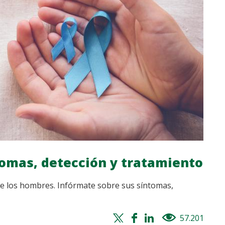
tomas, detección y tratamiento
re los hombres. Infórmate sobre sus síntomas,
Twitter
Facebook
Whatsapp
Linkedin
57.201
views