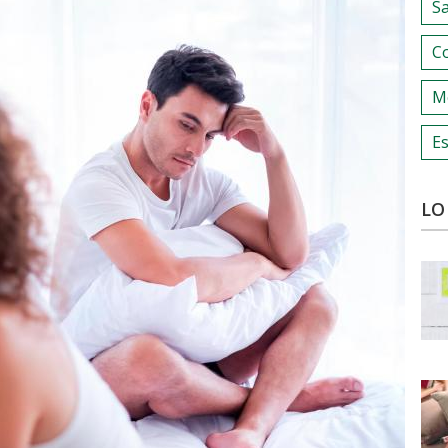
S
C
M
Es
LO