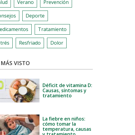
alud
Verano
Prevención
onsejos
Deporte
edicamentos
Tratamiento
trés
Resfriado
Dolor
 MÁS VISTO
Déficit de vitamina D:
Causas, síntomas y
tratamiento
La fiebre en niños:
cómo tomar la
temperatura, causas
y tratamiento.