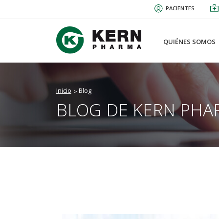
Pasar
PACIENTES
al
contenido
principal
QUIÉNES SOMOS
Inicio
Blog
BLOG DE KERN PHA