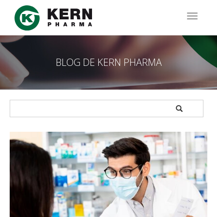
Pasar
al
TOGG
contenido
NAVIG
principal
BLOG DE KERN PHARMA
APPLY