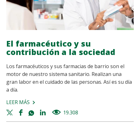
El farmacéutico y su
contribución a la sociedad
Los farmacéuticos y sus farmacias de barrio son el
motor de nuestro sistema sanitario. Realizan una
gran labor en el cuidado de las personas. Así es su día
a día.
LEER MÁS
SOBRE
EL
Twitter
Facebook
Whatsapp
Linkedin
19.308
views
FARMACÉUTICO
share
share
share
share
Y
SU