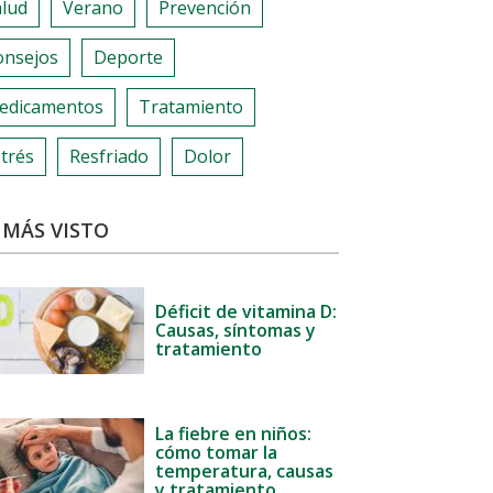
alud
Verano
Prevención
onsejos
Deporte
edicamentos
Tratamiento
trés
Resfriado
Dolor
 MÁS VISTO
Déficit de vitamina D:
Causas, síntomas y
tratamiento
La fiebre en niños:
cómo tomar la
temperatura, causas
y tratamiento.