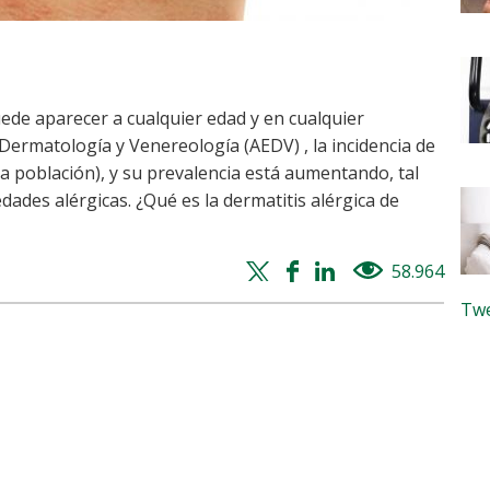
uede aparecer a cualquier edad y en cualquier
rmatología y Venereología (AEDV) , la incidencia de
a población), y su prevalencia está aumentando, tal
ades alérgicas. ¿Qué es la dermatitis alérgica de
Twitter
Facebook
Whatsapp
Linkedin
58.964
views
share
share
share
share
Twe