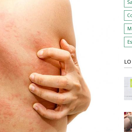
S
C
M
Es
LO