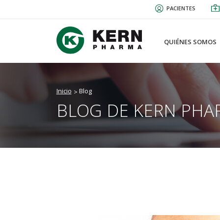
Pasar
PACIENTES
al
contenido
principal
QUIÉNES SOMOS
Inicio
Blog
BLOG DE KERN PHA