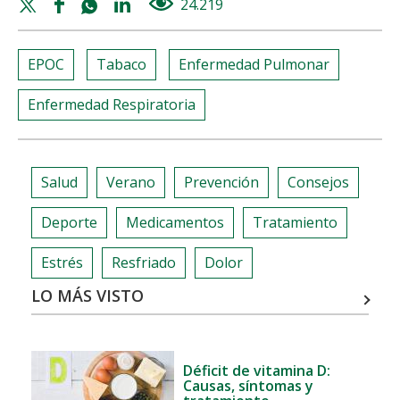
Twitter
Facebook
Whatsapp
Linkedin
24.219
views
share
share
share
share
EPOC
Tabaco
Enfermedad Pulmonar
Enfermedad Respiratoria
Salud
Verano
Prevención
Consejos
Deporte
Medicamentos
Tratamiento
Estrés
Resfriado
Dolor
LO MÁS VISTO
Déficit de vitamina D:
Causas, síntomas y