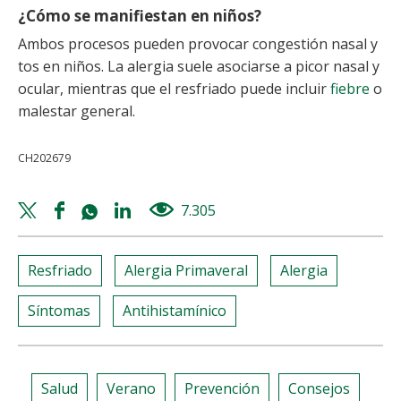
¿Cómo se manifiestan en niños?
Ambos procesos pueden provocar congestión nasal y
tos en niños. La alergia suele asociarse a picor nasal y
ocular, mientras que el resfriado puede incluir
fiebre
o
malestar general.
CH202679
Twitter
Facebook
Whatsapp
Linkedin
7.305
views
share
share
share
share
Resfriado
Alergia Primaveral
Alergia
Síntomas
Antihistamínico
Salud
Verano
Prevención
Consejos