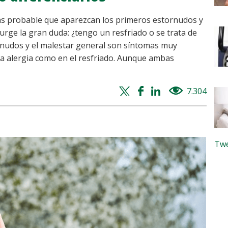
más probable que aparezcan los primeros estornudos y
urge la gran duda: ¿tengo un resfriado o se trata de
ornudos y el malestar general son síntomas muy
a alergia como en el resfriado. Aunque ambas
Twitter
Facebook
Whatsapp
Linkedin
7.304
views
share
share
share
share
Twe