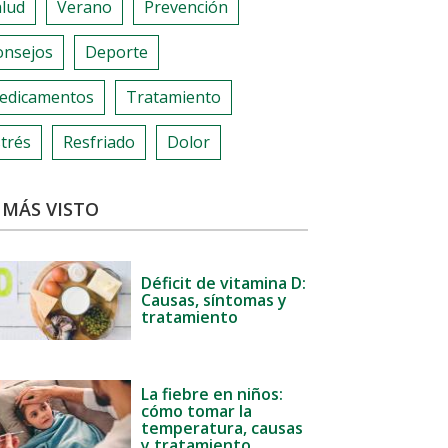
alud
Verano
Prevención
onsejos
Deporte
edicamentos
Tratamiento
trés
Resfriado
Dolor
 MÁS VISTO
Déficit de vitamina D:
Causas, síntomas y
tratamiento
La fiebre en niños:
cómo tomar la
temperatura, causas
y tratamiento.