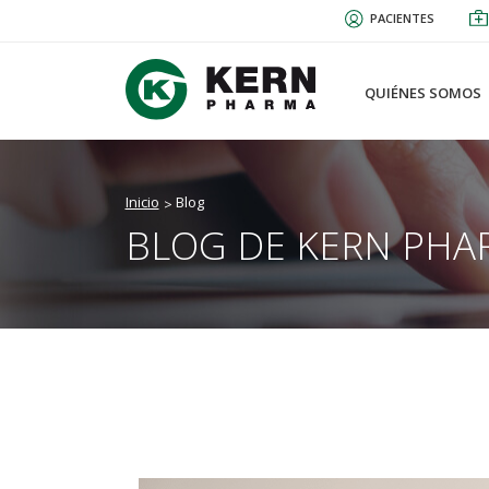
Pasar
PACIENTES
al
contenido
principal
QUIÉNES SOMOS
Inicio
Blog
BLOG DE KERN PHA