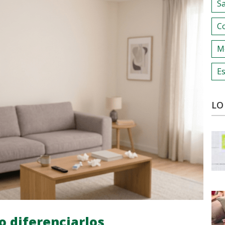
S
C
M
Es
LO
o diferenciarlos