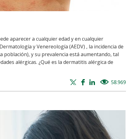
uede aparecer a cualquier edad y en cualquier
rmatología y Venereología (AEDV) , la incidencia de
a población), y su prevalencia está aumentando, tal
ades alérgicas. ¿Qué es la dermatitis alérgica de
Twitter
Facebook
Whatsapp
Linkedin
58.969
views
share
share
share
share