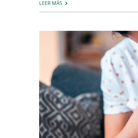
LEER MÁS
SOBRE
¿ESTORNUDOS
Y
PICAZÓN?
TODO
SOBRE
LAS
ALERGIAS
DE
PRIMAVERA