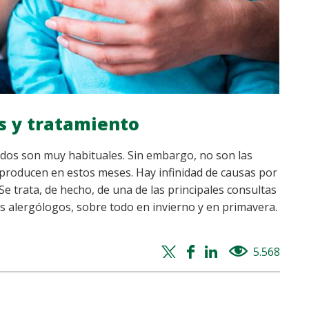
as y tratamiento
ados son muy habituales. Sin embargo, no son las
producen en estos meses. Hay infinidad de causas por
e trata, de hecho, de una de las principales consultas
os alergólogos, sobre todo en invierno y en primavera.
Twitter
Facebook
Whatsapp
Linkedin
5.568
views
share
share
share
share