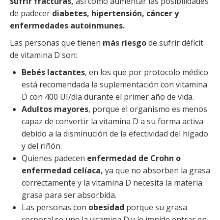
sufrir fracturas,
así como aumentar las posibilidades
de padecer
diabetes, hipertensión, cáncer y
enfermedades autoinmunes.
Las personas que tienen
más riesgo
de sufrir déficit
de vitamina D son:
Bebés lactantes
, en los que por protocolo médico
está recomendada la suplementación con vitamina
D con 400 UI/día durante el primer año de vida.
Adultos mayores
, porque el organismo es menos
capaz de convertir la vitamina D a su forma activa
debido a la disminución de la efectividad del hígado
y del riñón.
Quienes padecen
enfermedad de Crohn o
enfermedad celíaca,
ya que no absorben la grasa
correctamente y la vitamina D necesita la materia
grasa para ser absorbida.
Las personas con
obesidad
porque su grasa
corporal se une la vitamina D y le impide entrar en