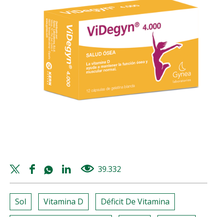
Twitter
Facebook
Whatsapp
Linkedin
39.332
views
share
share
share
share
Sol
Vitamina D
Déficit De Vitamina