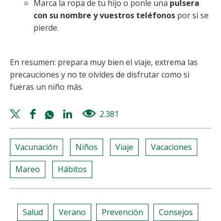
Marca la ropa de tu hijo o ponle una
pulsera
con su nombre y vuestros teléfonos
por si se
pierde.
En resumen: prepara muy bien el viaje, extrema las
precauciones y no te olvides de disfrutar como si
fueras un niño más.
Twitter
Facebook
Whatsapp
Linkedin
2.381
views
share
share
share
share
Vacunación
Niños
Viaje
Vacaciones
Mareo
Hábitos
Salud
Verano
Prevención
Consejos