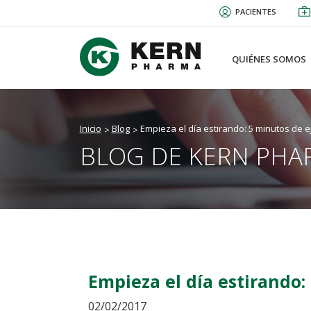
Pasar
PACIENTES
al
contenido
principal
QUIÉNES SOMOS
Inicio
Blog
Empieza el día estirando: 5 minutos de e
BLOG DE KERN PHA
Empieza el día estirando:
02/02/2017