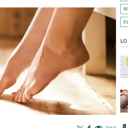
M
Es
LO