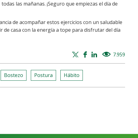
as todas las mañanas. ¡Seguro que empiezas el día de
ancia de acompañar estos ejercicios con un saludable
 de casa con la energía a tope para disfrutar del día
Twitter
Facebook
Whatsapp
Linkedin
7.959
views
share
share
share
share
Bostezo
Postura
Hábito