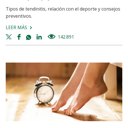
Tipos de tendinitis, relación con el deporte y consejos
preventivos.
LEER MÁS
SOBRE
TENDINITIS
Twitter
Facebook
Whatsapp
Linkedin
142.891
views
Y
share
share
share
share
EJERCICIO:
CLAVES,
CONSEJOS
Y
PREVENCIÓN