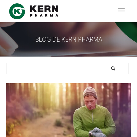
Pasar
al
TOGG
contenido
NAVIG
principal
BLOG DE KERN PHARMA
APPLY