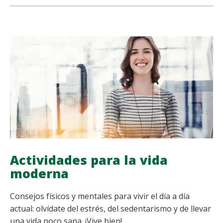
PARA
share
share
share
share
MANTENER
UN
SISTEMA
CARDIOVASCULAR
SALUDABLE
Actividades para la vida
moderna
Consejos físicos y mentales para vivir el día a día
actual: olvídate del estrés, del sedentarismo y de llevar
una vida poco sana. ¡Vive bien!.