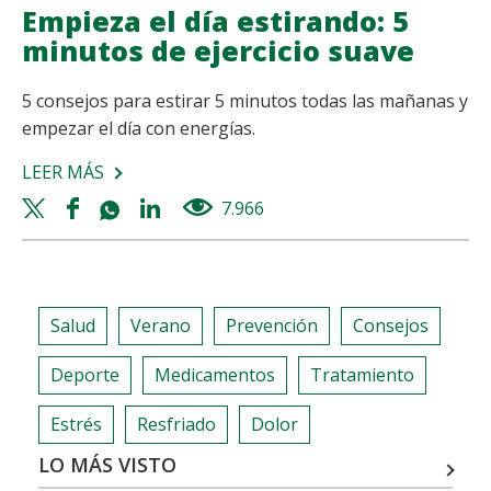
Empieza el día estirando: 5
minutos de ejercicio suave
5 consejos para estirar 5 minutos todas las mañanas y
empezar el día con energías.
LEER MÁS
SOBRE
EMPIEZA
Twitter
Facebook
Whatsapp
Linkedin
7.966
views
EL
share
share
share
share
DÍA
ESTIRANDO:
5
Salud
Verano
Prevención
Consejos
MINUTOS
DE
Deporte
Medicamentos
Tratamiento
EJERCICIO
SUAVE
Estrés
Resfriado
Dolor
LO MÁS VISTO