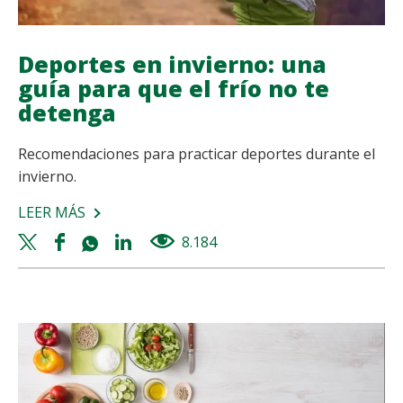
Deportes en invierno: una
guía para que el frío no te
detenga
Recomendaciones para practicar deportes durante el
invierno.
LEER MÁS
SOBRE
DEPORTES
Twitter
Facebook
Whatsapp
Linkedin
8.184
views
EN
share
share
share
share
INVIERNO:
UNA
GUÍA
PARA
QUE
EL