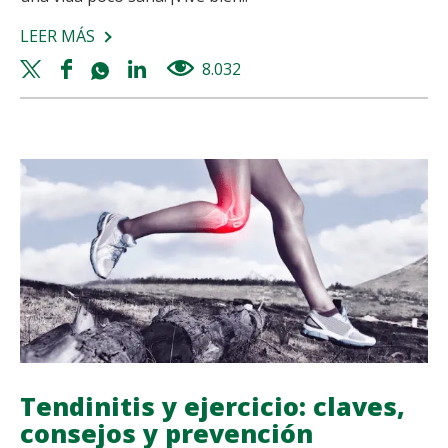
LEER MÁS
SOBRE
ACTIVIDADES
Twitter
Facebook
Whatsapp
Linkedin
8.032
views
PARA
share
share
share
share
LA
VIDA
MODERNA
Tendinitis y ejercicio: claves,
consejos y prevención