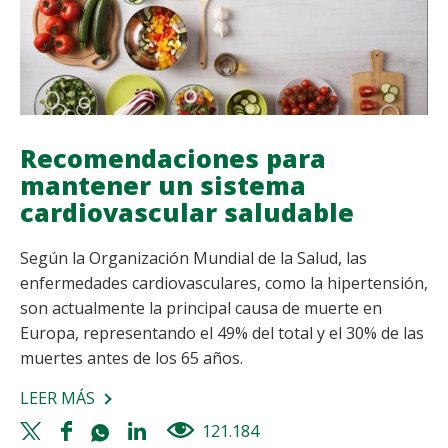
FRÍO
NO
TE
DETENGA
Recomendaciones para
mantener un sistema
cardiovascular saludable
Según la Organización Mundial de la Salud, las
enfermedades cardiovasculares, como la hipertensión,
son actualmente la principal causa de muerte en
Europa, representando el 49% del total y el 30% de las
muertes antes de los 65 años.
LEER MÁS
SOBRE
RECOMENDACIONES
Twitter
Facebook
Whatsapp
Linkedin
121.184
views