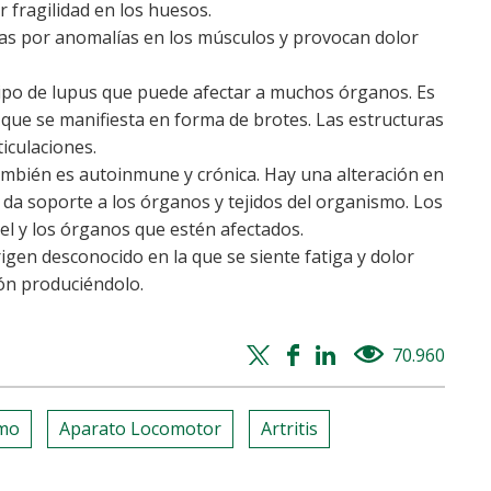
 fragilidad en los huesos.
as por anomalías en los músculos y provocan dolor
ipo de lupus que puede afectar a muchos órganos. Es
ue se manifiesta en forma de brotes. Las estructuras
ticulaciones.
mbién es autoinmune y crónica. Hay una alteración en
 da soporte a los órganos y tejidos del organismo. Los
el y los órganos que estén afectados.
gen desconocido en la que se siente fatiga y dolor
ón produciéndolo.
Twitter
Facebook
Whatsapp
Linkedin
70.960
views
share
share
share
share
mo
Aparato Locomotor
Artritis