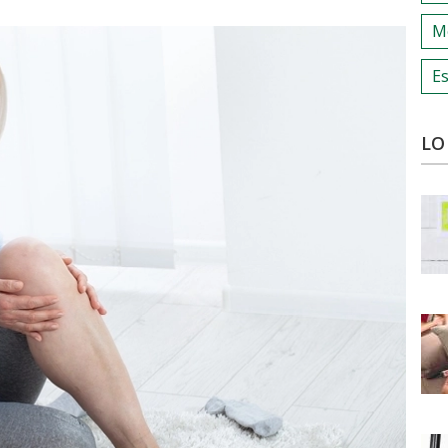
M
Es
LO