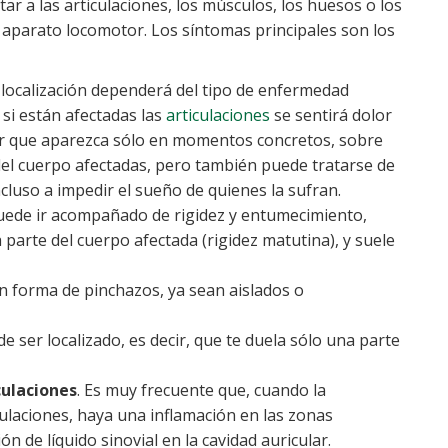
 a las articulaciones, los músculos, los huesos o los
 aparato locomotor. Los síntomas principales son los
a localización dependerá del tipo de enfermedad
si están afectadas las
articulaciones
se sentirá dolor
ser que aparezca sólo en momentos concretos, sobre
el cuerpo afectadas, pero también puede tratarse de
cluso a impedir el sueño de quienes la sufran.
 puede ir acompañado de rigidez y entumecimiento,
arte del cuerpo afectada (rigidez matutina), y suele
en forma de pinchazos, ya sean aislados o
de ser localizado, es decir, que te duela sólo una parte
culaciones
. Es muy frecuente que, cuando la
ulaciones, haya una inflamación en las zonas
n de líquido sinovial en la cavidad auricular.