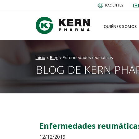
Pasar
PACIENTES
al
contenido
principal
QUIÉNES SOMOS
Inicio
Blog
Enfermedades reumáticas
BLOG DE KERN PHA
Enfermedades reumática
12/12/2019