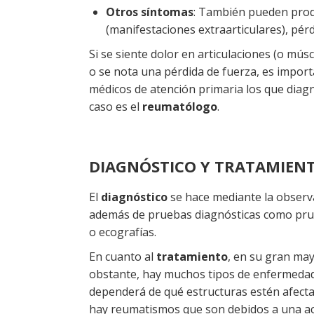
Otros síntomas
: También pueden prod
(manifestaciones extraarticulares), pérd
Si se siente dolor en articulaciones (o mús
o se nota una pérdida de fuerza, es import
médicos de atención primaria los que diagn
caso es el
reumatólogo
.
DIAGNÓSTICO Y TRATAMIEN
El
diagnóstico
se hace mediante la observa
además de pruebas diagnósticas como prueb
o ecografías.
En cuanto al
tratamiento
, en su gran ma
obstante, hay muchos tipos de enfermedade
dependerá de qué estructuras estén afectada
hay reumatismos que son debidos a una act